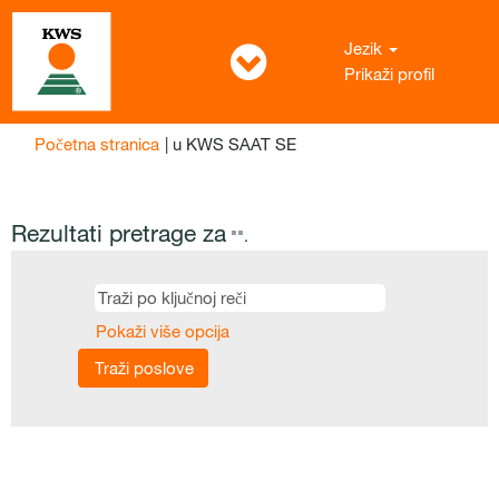
Jezik
Prikaži profil
(trenutna
Početna stranica
|
u KWS SAAT SE
stranica)
Rezultati pretrage za
"".
Pokaži više opcija