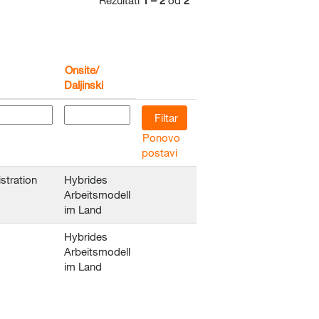
Rezultati
1 – 2
od
2
Onsite/
Daljinski
Ponovo
postavi
stration
Hybrides
Arbeitsmodell
im Land
Hybrides
Arbeitsmodell
im Land