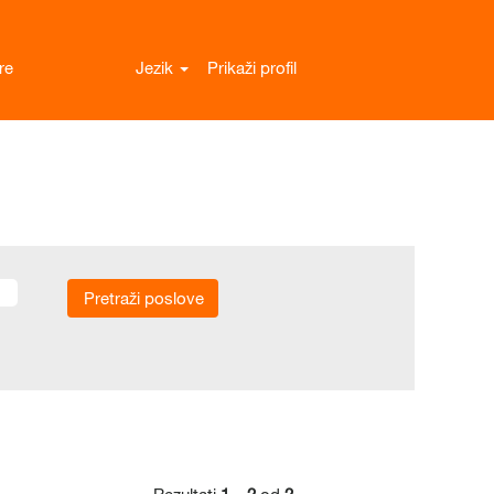
re
Jezik
Prikaži profil