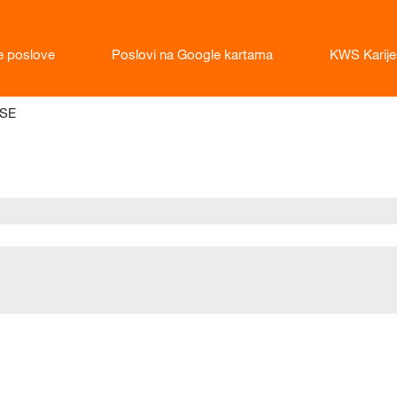
e poslove
Poslovi na Google kartama
KWS Karije
(trenutačna
 SE
stranica)