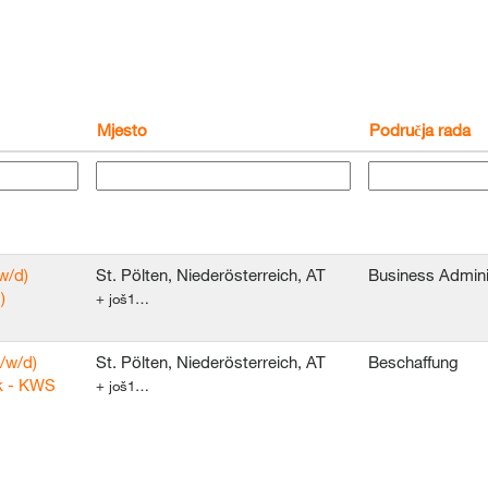
Mjesto
Područja rada
w/d)
St. Pölten, Niederösterreich, AT
Business Admini
)
+ još1…
/w/d)
St. Pölten, Niederösterreich, AT
Beschaffung
k - KWS
+ još1…