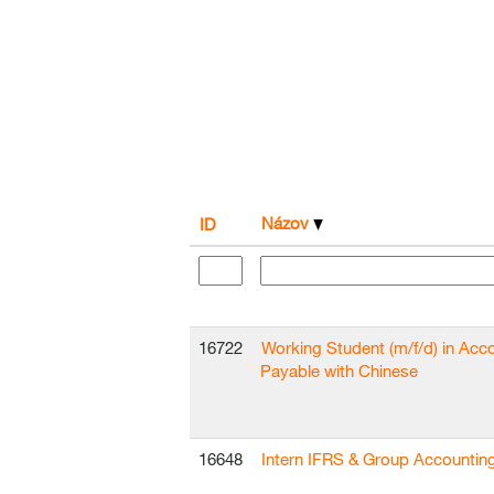
Názov
ID
16722
Working Student (m/f/d) in Acc
Payable with Chinese
16648
Intern IFRS & Group Accountin