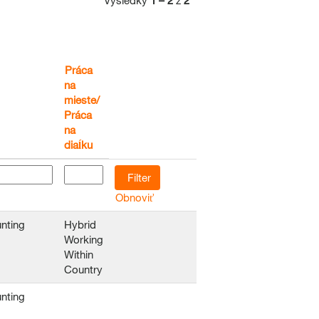
Výsledky
1 – 2
z
2
Práca
na
mieste/
Práca
na
diaĺku
Obnoviť
nting
Hybrid
Working
Within
Country
nting