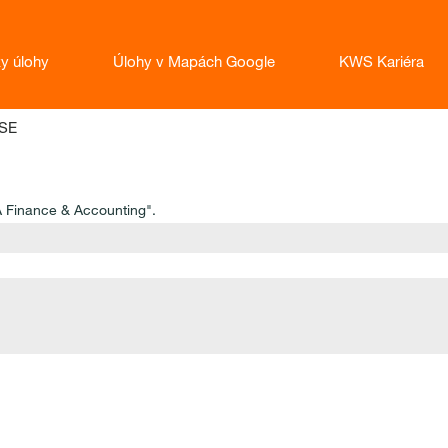
ky úlohy
Úlohy v Mapách Google
KWS Kariéra
(aktuálna
SE
stránka)
A Finance & Accounting".