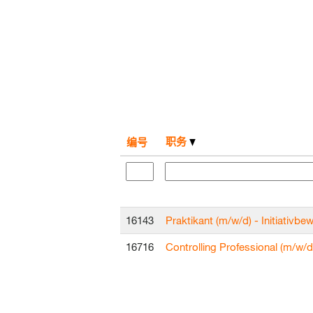
职务
编号
16143
Praktikant (m/w/d) - Initiativb
16716
Controlling Professional (m/w/d