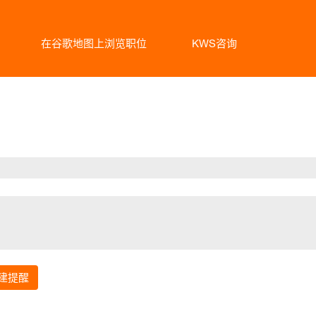
在谷歌地图上浏览职位
KWS咨询
（当
前
页
面）
建提醒