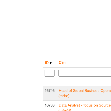
Cím
ID
16746
Head of Global Business Opera
(m/f/d)
16733
Data Analyst - focus on Sourc
(m/w/d)