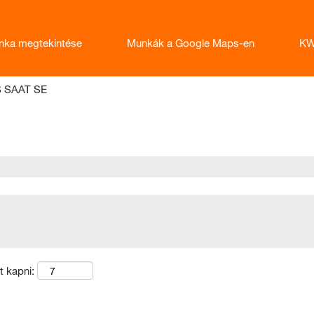
nka megtekintése
Munkák a Google Maps-en
KW
(aktuális
WS SAAT SE
oldal)
t kapni: