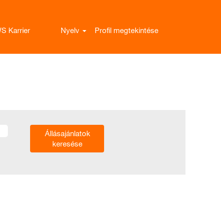
S Karrier
Nyelv
Profil megtekintése