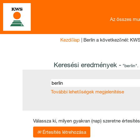
Az összes mu
Kezdőlap
|
Berlin a következőnél: K
Keresési eredmények -
"berlin".
További lehetőségek megjelenítése
Válassza ki, milyen gyakran (nap) szeretne értesítés
Értesítés létrehozása