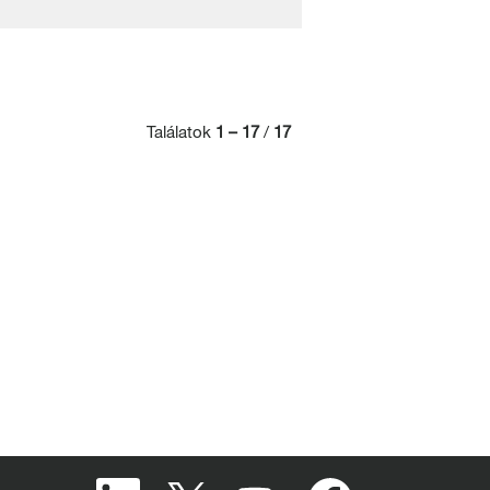
Találatok
1 – 17
/
17
Ú
Ú
Ú
Ú