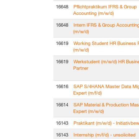
16648
Pflichtpraktikum IFRS & Group
Accounting (m/w/d)
16648
Intern IFRS & Group Accountin
(m/w/d)
16619
Working Student HR Business 
(m/w/d)
16619
Werkstudent (m/w/d) HR Busin
Partner
16616
SAP S/4HANA Master Data Mig
Expert (m/f/d)
16614
SAP Material & Production Mas
Expert (m/w/d)
16143
Praktikant (m/w/d) - Initiativb
16143
Internship (m/f/d) - unsolicited