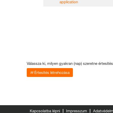
application
Válassza ki, milyen gyakran (nap) szeretne értesítés
Értesítés létrehozása
Kapcsolatba lépni
Impresszum
Adatvédelmi