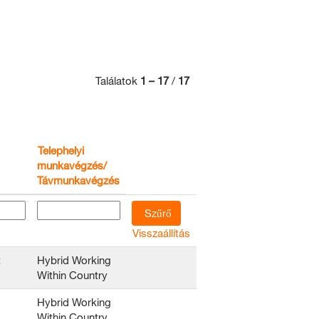
Találatok
1 – 17
/
17
Telephelyi
munkavégzés/
Távmunkavégzés
Visszaállítás
t
Hybrid Working
Within Country
Hybrid Working
Within Country