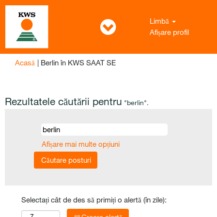
Limbă
Afișare profil
(pagina
Acasă
|
Berlin în KWS SAAT SE
curentă)
Rezultatele căutării pentru
"berlin".
Afișare mai multe opțiuni
Selectați cât de des să primiți o alertă (în zile):