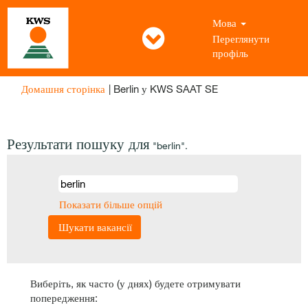
Мова
Переглянути
профіль
(поточна
Домашня сторінка
|
Berlin у KWS SAAT SE
сторінка)
Результати пошуку для
"berlin".
Показати більше опцій
Виберіть, як часто (у днях) будете отримувати
попередження: