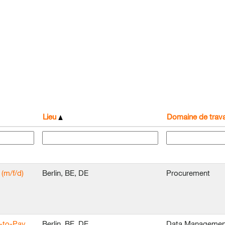
Lieu
Domaine de trava
(m/f/d)
Berlin, BE, DE
Procurement
e-to-Pay
Berlin, BE, DE
Data Managemen