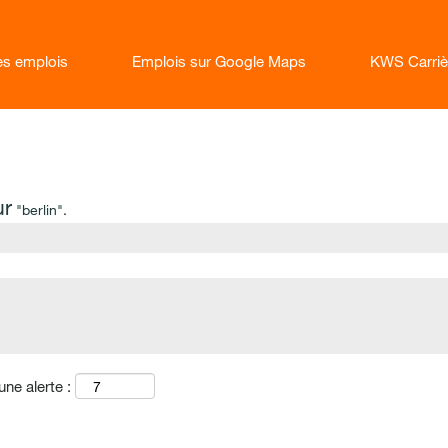
les emplois
Emplois sur Google Maps
KWS Carriè
age
uelle)
ur
"berlin".
une alerte :