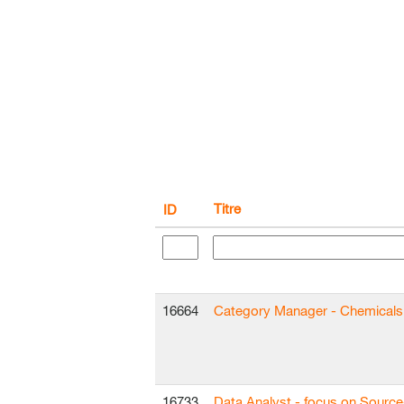
Titre
ID
16664
Category Manager - Chemicals 
16733
Data Analyst - focus on Sourc