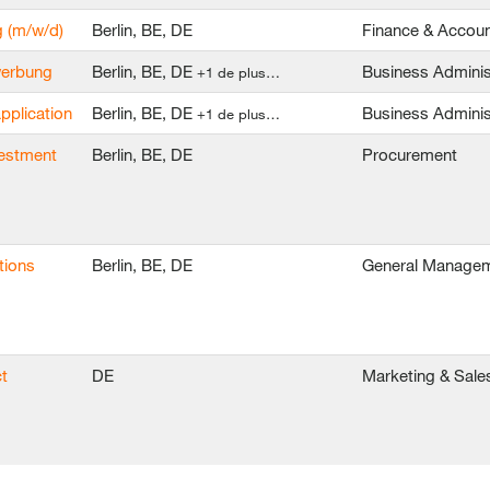
g (m/w/d)
Berlin, BE, DE
Finance & Accoun
ewerbung
Berlin, BE, DE
Business Adminis
+1 de plus…
application
Berlin, BE, DE
Business Adminis
+1 de plus…
vestment
Berlin, BE, DE
Procurement
tions
Berlin, BE, DE
General Manage
t
DE
Marketing & Sale