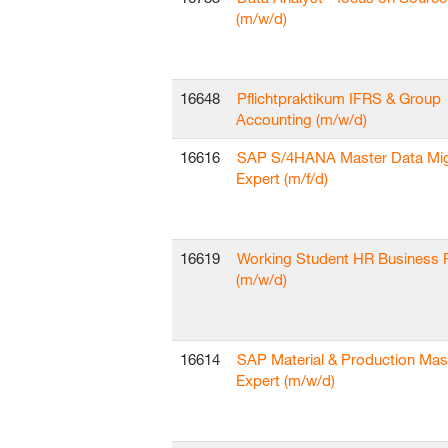
(m/w/d)
16648
Pflichtpraktikum IFRS & Group
Accounting (m/w/d)
16616
SAP S/4HANA Master Data Mig
Expert (m/f/d)
16619
Working Student HR Business 
(m/w/d)
16614
SAP Material & Production Mas
Expert (m/w/d)