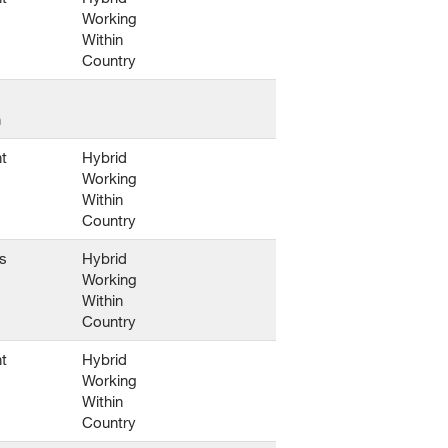
Working
Within
Country
n
t
Hybrid
Working
Within
Country
s
Hybrid
Working
Within
Country
t
Hybrid
Working
Within
Country