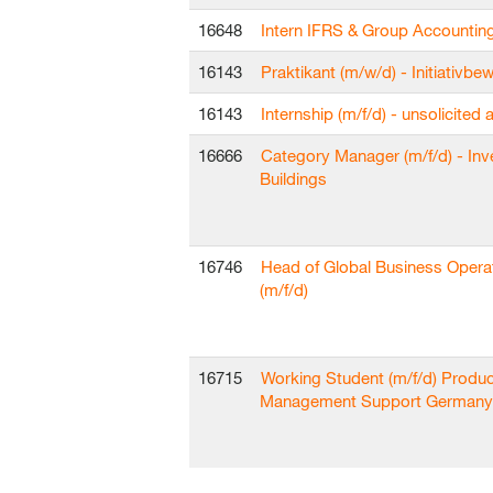
16648
Intern IFRS & Group Accountin
16143
Praktikant (m/w/d) - Initiativb
16143
Internship (m/f/d) - unsolicited 
16666
Category Manager (m/f/d) - In
Buildings
16746
Head of Global Business Opera
(m/f/d)
16715
Working Student (m/f/d) Produc
Management Support Germany