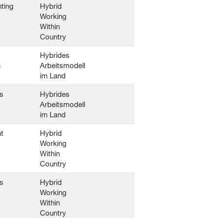
ting
Hybrid
Working
Within
Country
Hybrides
n
Arbeitsmodell
im Land
s
Hybrides
Arbeitsmodell
im Land
t
Hybrid
Working
Within
Country
s
Hybrid
Working
Within
Country