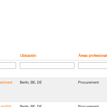
Ubicación
Áreas profesional
vestment
Berlin, BE, DE
Procurement
(m/f/d)
Berlin, BE, DE
Procurement