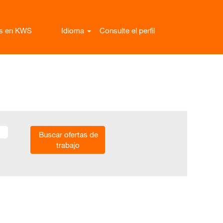
as en KWS
Idioma
Consulte el perfil