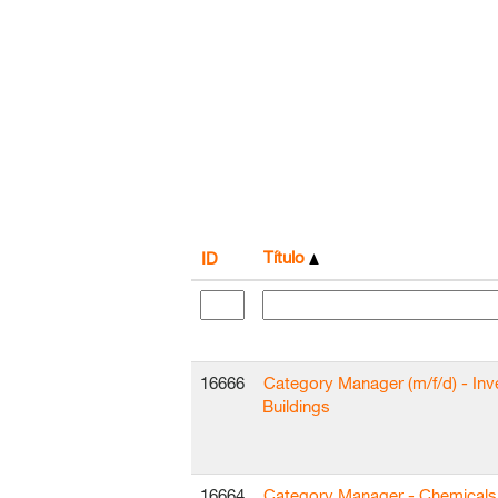
Título
ID
16666
Category Manager (m/f/d) - In
Buildings
16664
Category Manager - Chemicals 