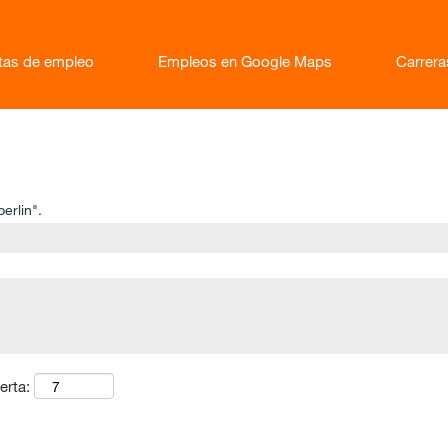
rtas de empleo
Empleos en Google Maps
Carrer
erlin".
erta: