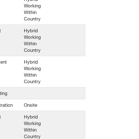
Working
Within
Country
t
Hybrid
Working
Within
Country
ent
Hybrid
Working
Within
Country
ting
ration
Onsite
t
Hybrid
Working
Within
Country