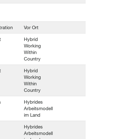
n
ration
Vor Ort
t
Hybrid
Working
Within
Country
t
Hybrid
Working
Within
Country
s
Hybrides
Arbeitsmodell
im Land
Hybrides
n
Arbeitsmodell