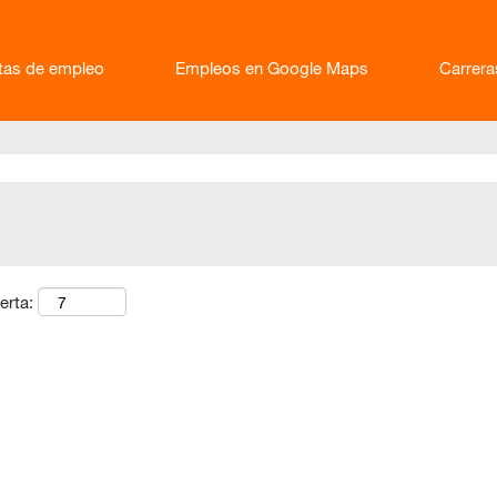
rtas de empleo
Empleos en Google Maps
Carrer
erta: