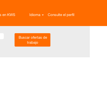
as en KWS
Idioma
Consulte el perfil