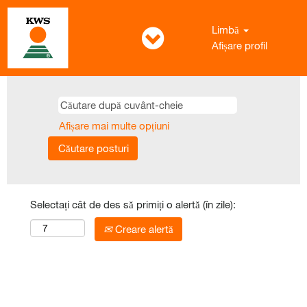
Limbă
Afișare profil
Afișare mai multe opțiuni
Selectați cât de des să primiți o alertă (în zile):
Creare alertă