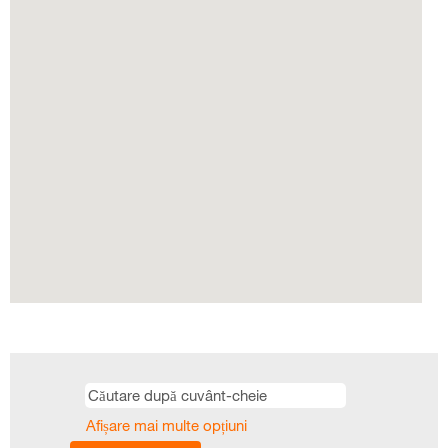
hartă
care
poate
fi
căutată.
Afișare mai multe opțiuni