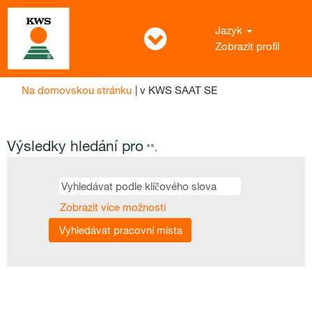
Jazyk
Zobrazit profil
(aktuální
Na domovskou stránku
|
v KWS SAAT SE
strana)
Výsledky hledání pro
"".
Zobrazit více možností