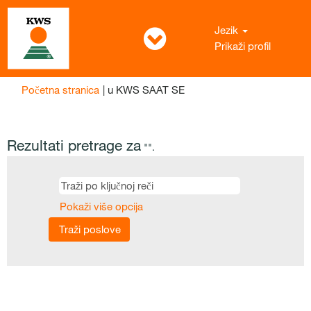
Jezik
Prikaži profil
(trenutna
Početna stranica
|
u KWS SAAT SE
stranica)
Rezultati pretrage za
"".
Pokaži više opcija