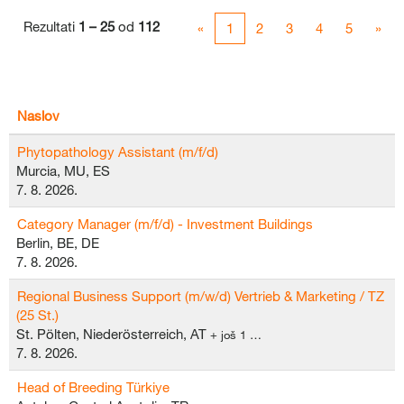
Rezultati
1 – 25
od
112
«
1
2
3
4
5
»
Naslov
Phytopathology Assistant (m/f/d)
Murcia, MU, ES
7. 8. 2026.
Category Manager (m/f/d) - Investment Buildings
Berlin, BE, DE
7. 8. 2026.
Regional Business Support (m/w/d) Vertrieb & Marketing / TZ
(25 St.)
St. Pölten, Niederösterreich, AT
+ još 1 …
7. 8. 2026.
Head of Breeding Türkiye