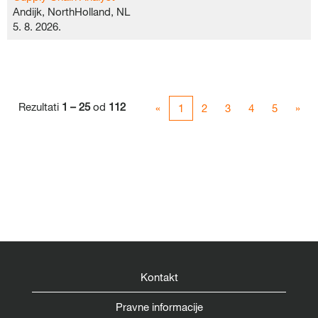
Andijk, NorthHolland, NL
5. 8. 2026.
Rezultati
1 – 25
od
112
«
1
2
3
4
5
»
Kontakt
Pravne informacije