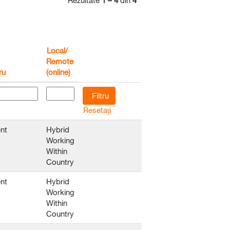
Rezultate
1 – 4
din
4
Local/
Remote
ru
(online)
Resetați
nt
Hybrid
Working
Within
Country
nt
Hybrid
Working
Within
Country