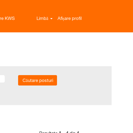
ere KWS
Limbă
Afișare profil