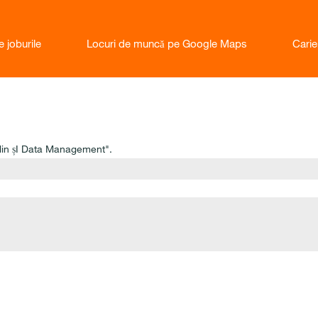
e joburile
Locuri de muncă pe Google Maps
Cari
lin șI Data Management".