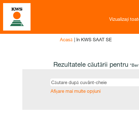
Vizualizați toat
(pagina
Acasă
|
în KWS SAAT SE
curentă)
Rezultatele căutării pentru
"Ber
Afișare mai multe opțiuni