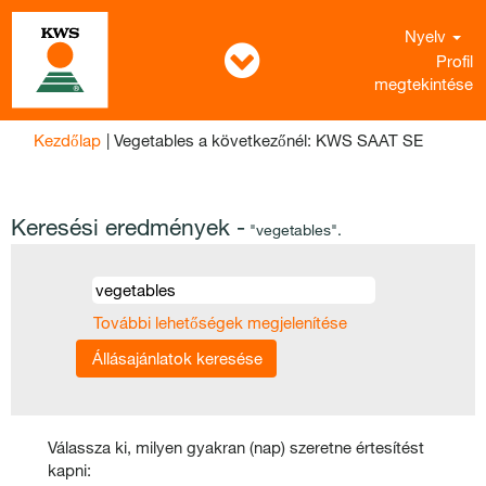
Nyelv
Profil
megtekintése
(aktuális
Kezdőlap
|
Vegetables a következőnél: KWS SAAT SE
oldal)
Keresési eredmények -
"vegetables".
További lehetőségek megjelenítése
Válassza ki, milyen gyakran (nap) szeretne értesítést
kapni: