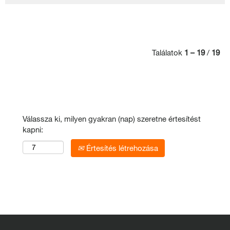
Találatok
1 – 19
/
19
Válassza ki, milyen gyakran (nap) szeretne értesítést
kapni:
Értesítés létrehozása