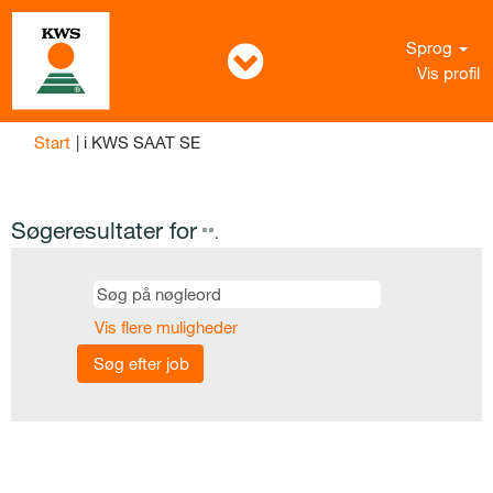
Sprog
Vis profil
(aktuel
Start
|
i KWS SAAT SE
side)
Søgeresultater for
"".
Vis flere muligheder