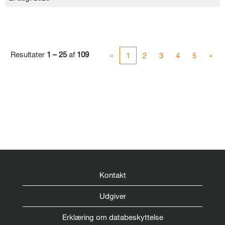
Resultater
1 – 25
af
109
«
1
2
3
4
5
»
Kontakt
Udgiver
Erklæring om databeskyttelse