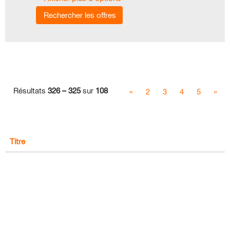
Résultats
326 – 325
sur
108
«
2
3
4
5
»
Titre