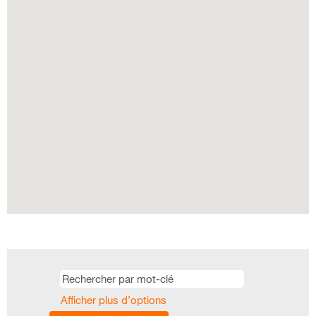
la
carte
avec
possibilité
de
recherche
suivante.
Afficher plus d’options