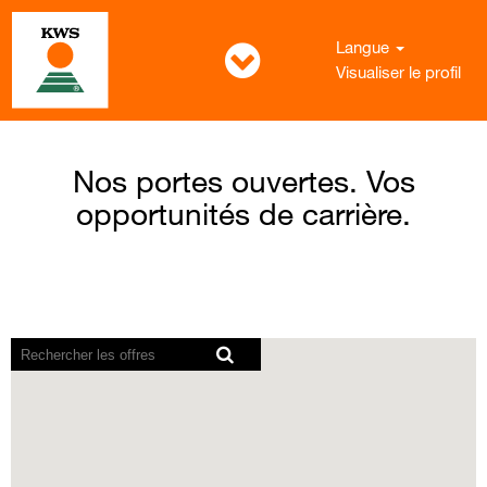
Langue
Visualiser le profil
Nos portes ouvertes. Vos
opportunités de carrière.
Les
lecteurs
d’écran
ne
peuvent
pas
lire