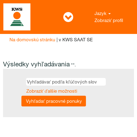
Jazyk
Zobraziť profil
(aktuálna
Na domovskú stránku
|
v KWS SAAT SE
stránka)
Výsledky vyhľadávania
"".
Zobraziť ďalšie možnosti