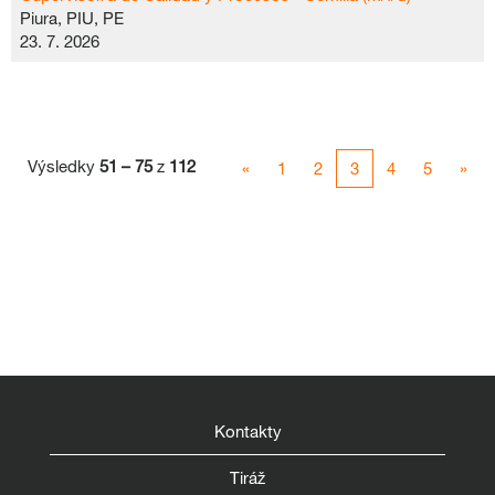
Piura, PIU, PE
23. 7. 2026
Výsledky
51 – 75
z
112
«
1
2
3
4
5
»
Kontakty
Tiráž