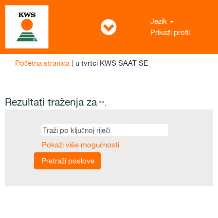
Jezik
Prikaži profil
(trenutačna
Početna stranica
|
u tvrtci KWS SAAT SE
stranica)
Rezultati traženja za
"".
Pokaži više mogućnosti