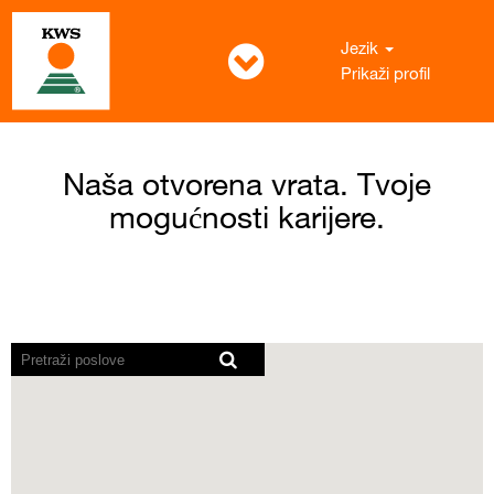
Jezik
Prikaži profil
Naša otvorena vrata. Tvoje
mogućnosti karijere.
Čitači
zaslona
ne
mogu
pročitati
sljedeću
pretraživu