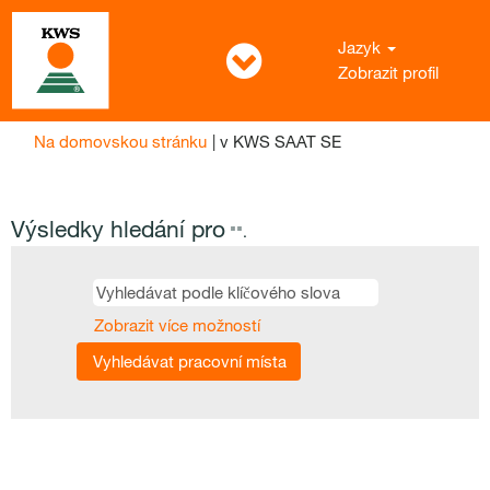
Jazyk
Zobrazit profil
(aktuální
Na domovskou stránku
|
v KWS SAAT SE
strana)
Výsledky hledání pro
"".
Zobrazit více možností