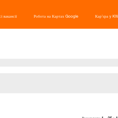
і вакансії
Робота на Картах Google
Кар'єра y K
поточна
торінка)