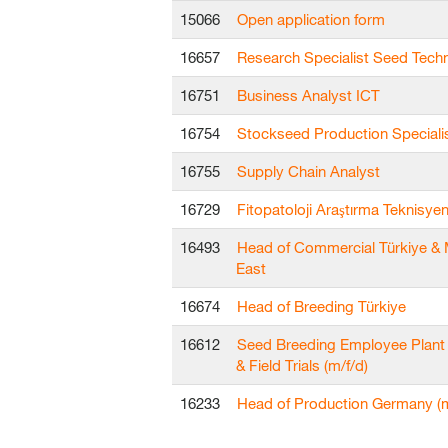
15066
Open application form
16657
Research Specialist Seed Tech
16751
Business Analyst ICT
16754
Stockseed Production Speciali
16755
Supply Chain Analyst
16729
Fitopatoloji Araştırma Teknisyen
16493
Head of Commercial Türkiye & 
East
16674
Head of Breeding Türkiye
16612
Seed Breeding Employee Plant
& Field Trials (m/f/d)
16233
Head of Production Germany (m