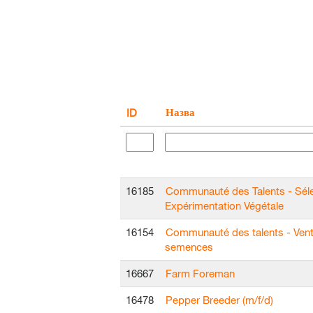
Назва
ID
16185
Communauté des Talents - Séle
Expérimentation Végétale
16154
Communauté des talents - Ven
semences
16667
Farm Foreman
16478
Pepper Breeder (m/f/d)