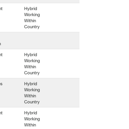
nt
Hybrid
Working
Within
Country
n
nt
Hybrid
Working
Within
Country
es
Hybrid
Working
Within
Country
nt
Hybrid
Working
Within