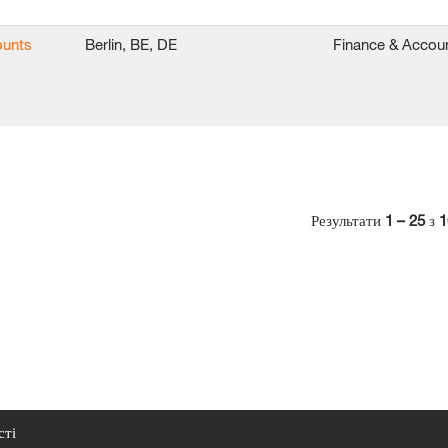
ounts
Berlin, BE, DE
Finance & Accou
Результати
1 – 25
з
1
сті