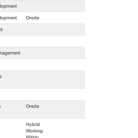
elopment
elopment
Onsite
nt
anagement
s
s
Onsite
Hybrid
Working
Within