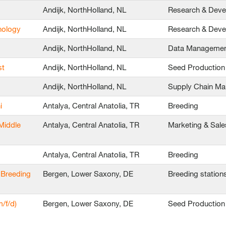
Andijk, NorthHolland, NL
Research & Dev
nology
Andijk, NorthHolland, NL
Research & Dev
Andijk, NorthHolland, NL
Data Manageme
st
Andijk, NorthHolland, NL
Seed Production
Andijk, NorthHolland, NL
Supply Chain M
i
Antalya, Central Anatolia, TR
Breeding
Middle
Antalya, Central Anatolia, TR
Marketing & Sale
Antalya, Central Anatolia, TR
Breeding
 Breeding
Bergen, Lower Saxony, DE
Breeding station
/f/d)
Bergen, Lower Saxony, DE
Seed Production