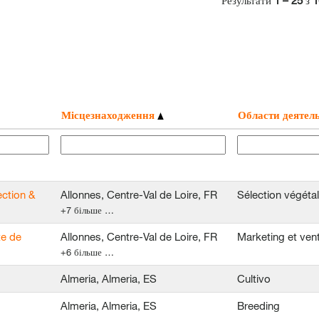
Результати
1 – 25
з
1
Місцезнаходження
Области деятел
ction &
Allonnes, Centre-Val de Loire, FR
Sélection végéta
+7 більше …
te de
Allonnes, Centre-Val de Loire, FR
Marketing et ven
+6 більше …
Almeria, Almeria, ES
Cultivo
Almeria, Almeria, ES
Breeding