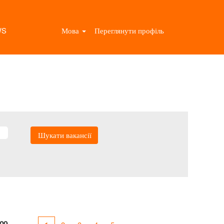
WS
Мова
Переглянути профіль