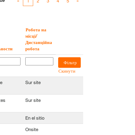
09
«
1
2
3
4
5
»
Робота на
місці/
Дистанційна
ьности
робота
Скинути
le
Sur site
tes
Sur site
En el sitio
Onsite