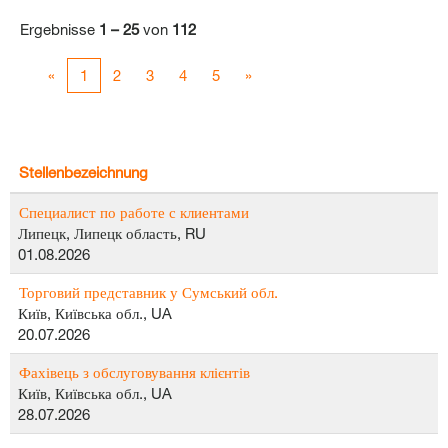
Ergebnisse
1 – 25
von
112
«
1
2
3
4
5
»
Stellenbezeichnung
Специалист по работе с клиентами
Липецк, Липецк область, RU
01.08.2026
Торговий представник у Сумський обл.
Київ, Київська обл., UA
20.07.2026
Фахівець з обслуговування клієнтів
Київ, Київська обл., UA
28.07.2026