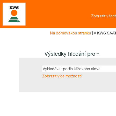
Zobrazit všec
Na domovskou stránku
|
v KWS SAA
Výsledky hledání pro
"".
Zobrazit více možností