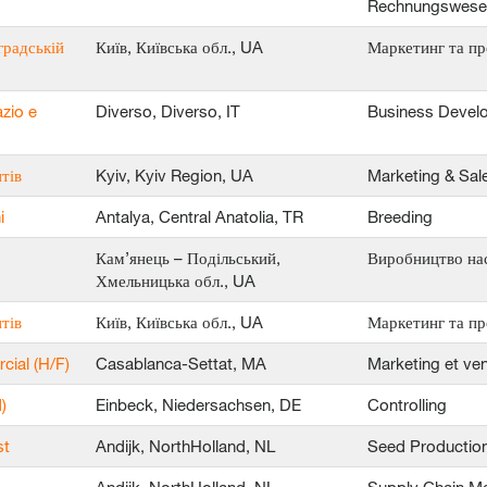
Rechnungswes
градській
Київ, Київська обл., UA
Маркетинг та пр
azio e
Diverso, Diverso, IT
Business Devel
тів
Kyiv, Kyiv Region, UA
Marketing & Sal
i
Antalya, Central Anatolia, TR
Breeding
Кам’янець – Подільський,
Виробництво на
Хмельницька обл., UA
тів
Київ, Київська обл., UA
Маркетинг та пр
ial (H/F)
Casablanca-Settat, MA
Marketing et ve
)
Einbeck, Niedersachsen, DE
Controlling
st
Andijk, NorthHolland, NL
Seed Productio