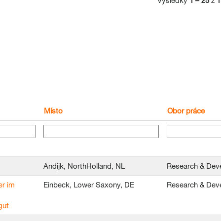
Výsledky
1 – 25
z
1
Místo
Obor práce
Andijk, NorthHolland, NL
Research & Dev
er im
Einbeck, Lower Saxony, DE
Research & Dev
gut