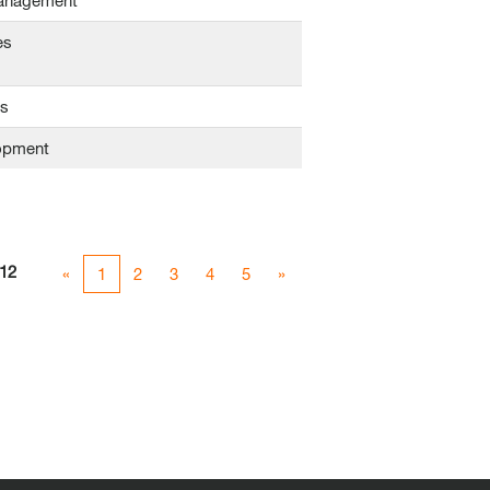
Management
es
ns
opment
12
«
1
2
3
4
5
»