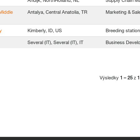
Andijk, NorthHolland, NL
Supply Chain 
Middle
Antalya, Central Anatolia, TR
Marketing & Sal
y
Kimberly, ID, US
Breeding statio
Several (IT), Several (IT), IT
Business Devel
Výsledky
1 – 25
z
1