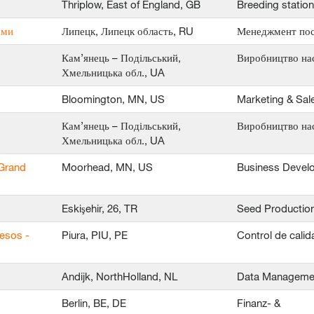
Thriplow, East of England, GB
Breeding statio
ами
Липецк, Липецк область, RU
Менеджмент пос
Кам’янець – Подільський,
Виробництво на
Хмельницька обл., UA
Bloomington, MN, US
Marketing & Sal
Кам’янець – Подільський,
Виробництво на
Хмельницька обл., UA
 Grand
Moorhead, MN, US
Business Devel
Eskişehir, 26, TR
Seed Productio
esos -
Piura, PIU, PE
Control de calid
Andijk, NorthHolland, NL
Data Manageme
Berlin, BE, DE
Finanz- &