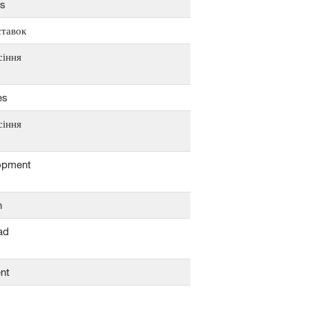
ns
тавок
сіння
es
сіння
opment
n
ad
nt