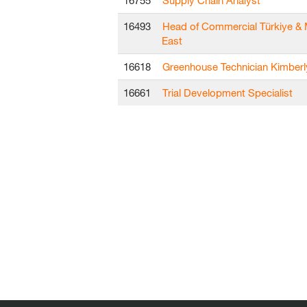
16755
Supply Chain Analyst
16493
Head of Commercial Türkiye & 
East
16618
Greenhouse Technician Kimberl
16661
Trial Development Specialist