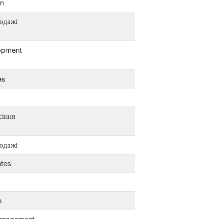
en
одажі
opment
es
сіння
одажі
ntes
n