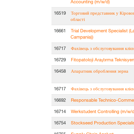
Accounting (m/w/d)
16519
Торговий представник у Кірово
області
16661
Trial Development Specialist (L
Campania))
16717
Фахівець з обслуговування клієн
16729
Fitopatoloji Araştırma Teknisyen
16458
Апаратник оброблення зерна
16717
Фахівець з обслуговування клієн
16692
Responsable Technico-Commerc
16714
Werkstudent Controlling (m/w/d
16754
Stockseed Production Speciali