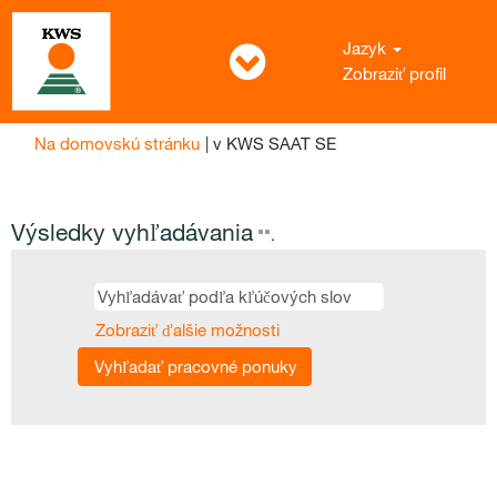
Jazyk
Zobraziť profil
(aktuálna
Na domovskú stránku
|
v KWS SAAT SE
stránka)
Výsledky vyhľadávania
"".
Zobraziť ďalšie možnosti