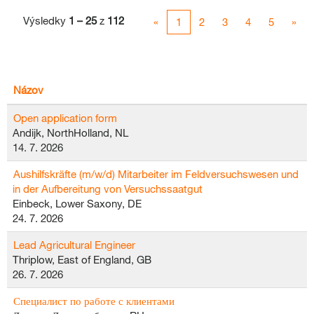
Výsledky
1 – 25
z
112
«
1
2
3
4
5
»
Názov
Open application form
Andijk, NorthHolland, NL
14. 7. 2026
Aushilfskräfte (m/w/d) Mitarbeiter im Feldversuchswesen und
in der Aufbereitung von Versuchssaatgut
Einbeck, Lower Saxony, DE
24. 7. 2026
Lead Agricultural Engineer
Thriplow, East of England, GB
26. 7. 2026
Специалист по работе с клиентами