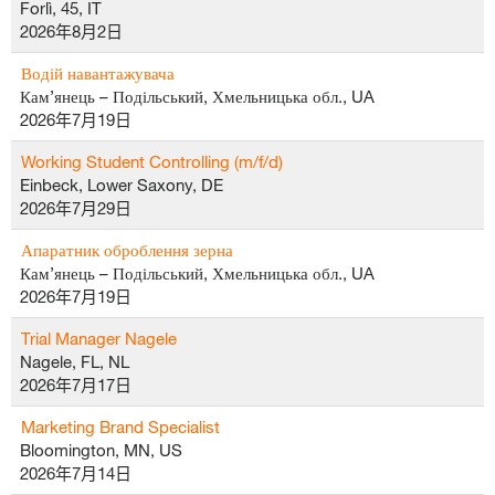
Forlì, 45, IT
2026年8月2日
Водій навантажувача
Кам’янець – Подільський, Хмельницька обл., UA
2026年7月19日
Working Student Controlling (m/f/d)
Einbeck, Lower Saxony, DE
2026年7月29日
Апаратник оброблення зерна
Кам’янець – Подільський, Хмельницька обл., UA
2026年7月19日
Trial Manager Nagele
Nagele, FL, NL
2026年7月17日
Marketing Brand Specialist
Bloomington, MN, US
2026年7月14日