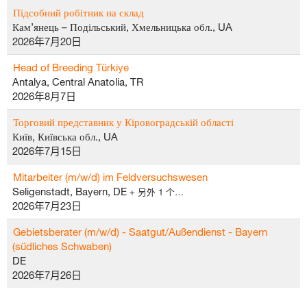
Підсобний робітник на склад
Кам’янець – Подільський, Хмельницька обл., UA
2026年7月20日
Head of Breeding Türkiye
Antalya, Central Anatolia, TR
2026年8月7日
Торговий представник у Кіровоградській області
Київ, Київська обл., UA
2026年7月15日
Mitarbeiter (m/w/d) im Feldversuchswesen
Seligenstadt, Bayern, DE
+ 另外 1 个…
2026年7月23日
Gebietsberater (m/w/d) - Saatgut/Außendienst - Bayern
(südliches Schwaben)
DE
2026年7月26日