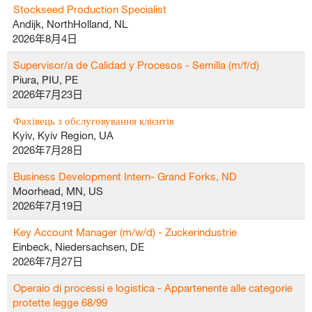
Stockseed Production Specialist
Andijk, NorthHolland, NL
2026年8月4日
Supervisor/a de Calidad y Procesos - Semilla (m/f/d)
Piura, PIU, PE
2026年7月23日
Фахівець з обслуговування клієнтів
Kyiv, Kyiv Region, UA
2026年7月28日
Business Development Intern- Grand Forks, ND
Moorhead, MN, US
2026年7月19日
Key Account Manager (m/w/d) - Zuckerindustrie
Einbeck, Niedersachsen, DE
2026年7月27日
Operaio di processi e logistica - Appartenente alle categorie
protette legge 68/99