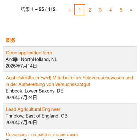
结果
1 – 25
/
112
«
1
2
3
4
5
»
职务
Open application form
Andijk, NorthHolland, NL
2026年7月14日
Aushilfskräfte (m/w/d) Mitarbeiter im Feldversuchswesen und
in der Aufbereitung von Versuchssaatgut
Einbeck, Lower Saxony, DE
2026年7月24日
Lead Agricultural Engineer
Thriplow, East of England, GB
2026年7月26日
Специалист по работе с клиентами