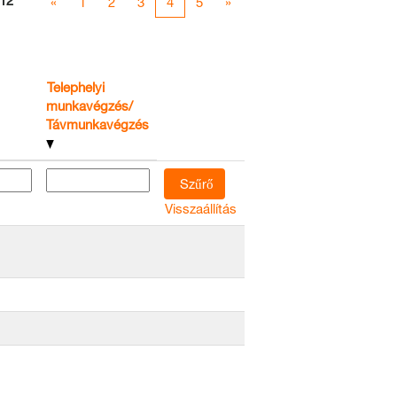
12
«
1
2
3
4
5
»
Telephelyi
munkavégzés/
Távmunkavégzés
Visszaállítás