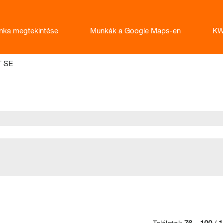
nka megtekintése
Munkák a Google Maps-en
KW
(aktuális
T SE
oldal)