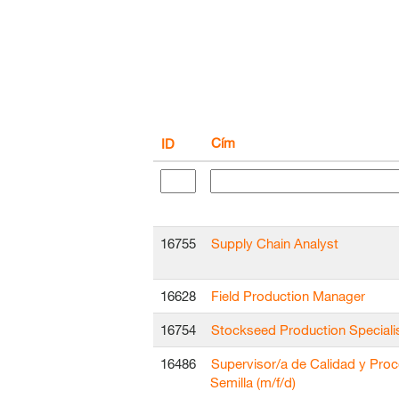
Cím
ID
16755
Supply Chain Analyst
16628
Field Production Manager
16754
Stockseed Production Speciali
16486
Supervisor/a de Calidad y Proc
Semilla (m/f/d)