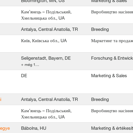
Bloomington, MN, US
Marketing & Sales
Кам’янець – Подільський,
Виробництво насіння
Хмельницька обл., UA
Antalya, Central Anatolia, TR
Breeding
Київ, Київська обл., UA
Маркетинг та продаж
Seligenstadt, Bayern, DE
Forschung & Entwick
+ még 1…
DE
Marketing & Sales
i
Antalya, Central Anatolia, TR
Breeding
Кам’янець – Подільський,
Виробництво насіння
Хмельницька обл., UA
megye
Bábolna, HU
Marketing & értékesí