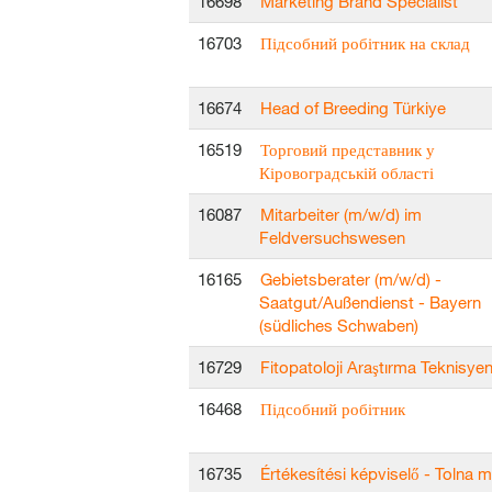
16698
Marketing Brand Specialist
16703
Підсобний робітник на склад
16674
Head of Breeding Türkiye
16519
Торговий представник у
Кіровоградській області
16087
Mitarbeiter (m/w/d) im
Feldversuchswesen
16165
Gebietsberater (m/w/d) -
Saatgut/Außendienst - Bayern
(südliches Schwaben)
16729
Fitopatoloji Araştırma Teknisyen
16468
Підсобний робітник
16735
Értékesítési képviselő - Tolna 