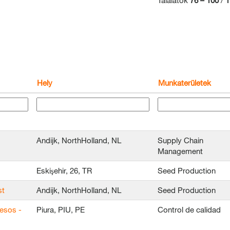
Találatok
76 – 100
/
1
Hely
Munkaterületek
Andijk, NorthHolland, NL
Supply Chain
Management
Eskişehir, 26, TR
Seed Production
st
Andijk, NorthHolland, NL
Seed Production
esos -
Piura, PIU, PE
Control de calidad