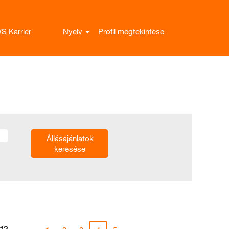
S Karrier
Nyelv
Profil megtekintése