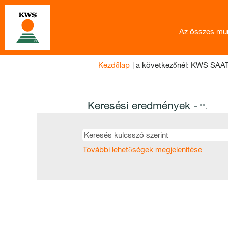
Az összes mu
Kezdőlap
|
a következőnél: KWS SAA
Keresési eredmények -
"".
További lehetőségek megjelenítése