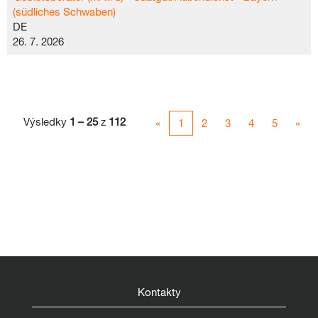
(südliches Schwaben)
DE
26. 7. 2026
Výsledky
1 – 25
z
112
«
1
2
3
4
5
»
Kontakty