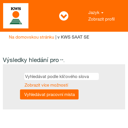
Jazyk
Zobrazit profil
(aktuální
Na domovskou stránku
|
v KWS SAAT SE
strana)
Výsledky hledání pro
"".
Zobrazit více možností