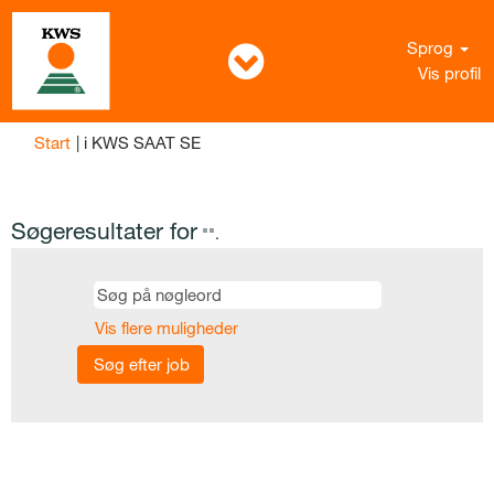
Sprog
Vis profil
(aktuel
Start
|
i KWS SAAT SE
side)
Søgeresultater for
"".
Vis flere muligheder