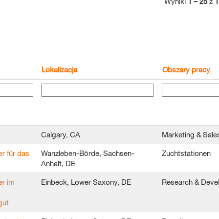
Wyniki
1 – 25
z
1
Lokalizacja
Obszary pracy
Calgary, CA
Marketing & Sale
er für das
Wanzleben-Börde, Sachsen-
Zuchtstationen
Anhalt, DE
er im
Einbeck, Lower Saxony, DE
Research & Deve
gut