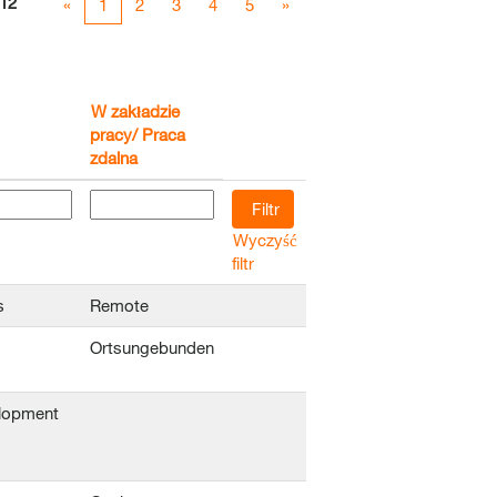
12
«
1
2
3
4
5
»
W zakładzie
pracy/ Praca
zdalna
Wyczyść
filtr
s
Remote
Ortsungebunden
lopment