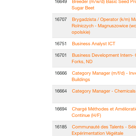
16649
Breeder (m/w/d) Basic Seed Pr
Sugar Beet
16707
Brygadzista / Operator (k/m) 
Rolniczych - Magnuszowice (wo
opolskie)
16751
Business Analyst ICT
16701
Business Development Intern-
Forks, ND
16666
Category Manager (m/f/d) - In
Buildings
16664
Category Manager - Chemicals 
16694
Chargé Méthodes et Améliorat
Continue (H/F)
16185
Communauté des Talents - Séle
Expérimentation Végétale