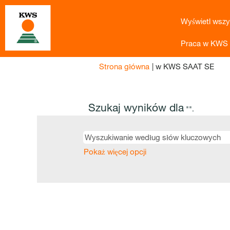
Wyświetl wszy
Praca w KWS
(bie
Strona główna
|
w KWS SAAT SE
stro
Szukaj wyników dla
"".
Pokaż więcej opcji