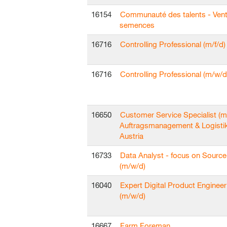
16154
Communauté des talents - Ven
semences
16716
Controlling Professional (m/f/d)
16716
Controlling Professional (m/w/d
16650
Customer Service Specialist (m
Auftragsmanagement & Logisti
Austria
16733
Data Analyst - focus on Sourc
(m/w/d)
16040
Expert Digital Product Engineer
(m/w/d)
16667
Farm Foreman