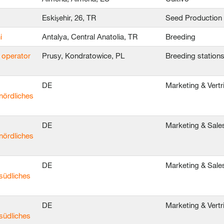
Eskişehir, 26, TR
Seed Production
i
Antalya, Central Anatolia, TR
Breeding
 operator
Prusy, Kondratowice, PL
Breeding station
DE
Marketing & Vert
nördliches
DE
Marketing & Sale
nördliches
DE
Marketing & Sale
südliches
DE
Marketing & Vert
südliches