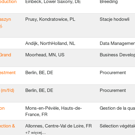
oduction
Einbeck, Lower Saxony, DE
Breeding
Maszyn
Prusy, Kondratowice, PL
Stacje hodowli
j.
Andijk, NorthHolland, NL
Data Managemen
 Grand
Moorhead, MN, US
Business Develo
vestment
Berlin, BE, DE
Procurement
(m/f/d)
Berlin, BE, DE
Procurement
ion
Mons-en-Pévèle, Hauts-de-
Gestion de la qual
France, FR
ction &
Allonnes, Centre-Val de Loire, FR
Sélection végétal
+7 więcej…