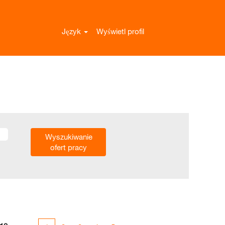
Język
Wyświetl profil