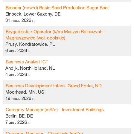
Breeder (m/w/d) Basic Seed Production Sugar Beet
Einbeck, Lower Saxony, DE
31 июл. 2026 г.
Brygadzista / Operator (k/m) Maszyn Rolniczych -
Magnuszowice (woj. opolskie)
Prusy, Kondratowice, PL
6 авг. 2026 г.
Business Analyst ICT
Andijk, NorthHolland, NL
4 авг. 2026 г.
Business Development Intern- Grand Forks, ND
Moorhead, MN, US
19 июл. 2026 г.
Category Manager (m/f/d) - Investment Buildings
Berlin, BE, DE
7 авг. 2026 г.
Category Manager - Chemicals (m/f/d)