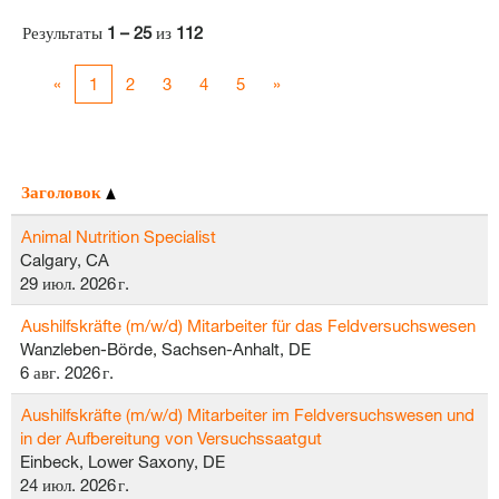
Результаты
1 – 25
из
112
«
1
2
3
4
5
»
Заголовок
Animal Nutrition Specialist
Calgary, CA
29 июл. 2026 г.
Aushilfskräfte (m/w/d) Mitarbeiter für das Feldversuchswesen
Wanzleben-Börde, Sachsen-Anhalt, DE
6 авг. 2026 г.
Aushilfskräfte (m/w/d) Mitarbeiter im Feldversuchswesen und
in der Aufbereitung von Versuchssaatgut
Einbeck, Lower Saxony, DE
24 июл. 2026 г.