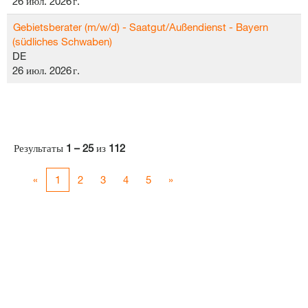
26 июл. 2026 г.
Gebietsberater (m/w/d) - Saatgut/Außendienst - Bayern
(südliches Schwaben)
DE
26 июл. 2026 г.
Результаты
1 – 25
из
112
«
1
2
3
4
5
»