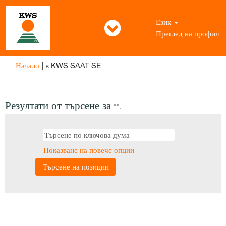
Език
Преглед на профил
(настояща
Начало
|
в KWS SAAT SE
страница)
Резултати от търсене за
"".
Показване на повече опции