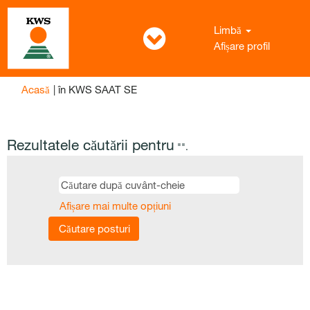
Limbă
Afișare profil
(pagina
Acasă
|
în KWS SAAT SE
curentă)
Rezultatele căutării pentru
"".
Afișare mai multe opțiuni