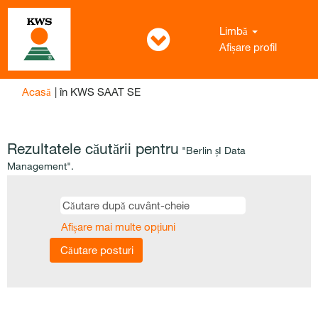
Limbă
Afișare profil
(pagina
Acasă
|
în KWS SAAT SE
curentă)
Rezultatele căutării pentru
"Berlin șI Data
Management".
Afișare mai multe opțiuni