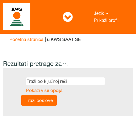
Jezik
Prikaži profil
(trenutna
Početna stranica
|
u KWS SAAT SE
stranica)
Rezultati pretrage za
"".
Pokaži više opcija