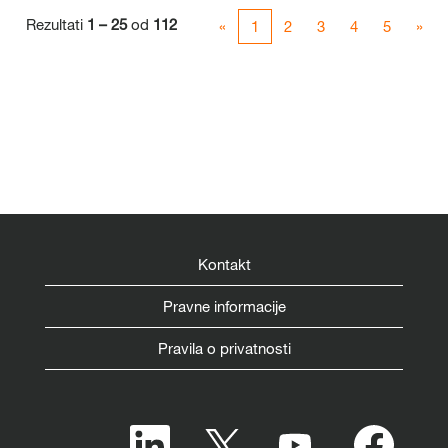
Rezultati
1 – 25
od
112
«
1
2
3
4
5
»
Kontakt
Pravne informacije
Pravila o privatnosti
O
O
O
O
t
t
t