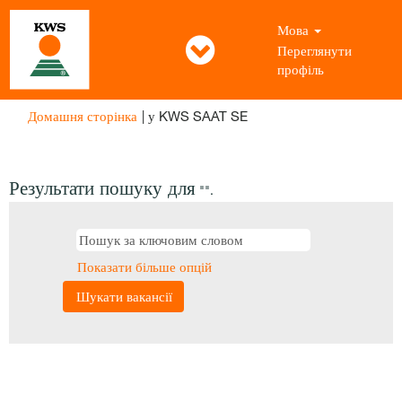
Мова
Переглянути
профіль
(поточна
Домашня сторінка
|
у KWS SAAT SE
сторінка)
Результати пошуку для
"".
Показати більше опцій