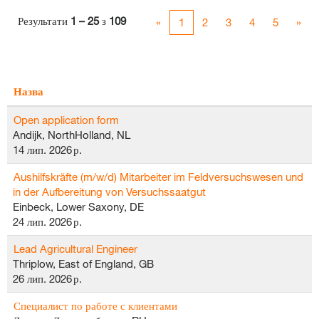
Результати
1 – 25
з
109
«
1
2
3
4
5
»
Назва
Open application form
Andijk, NorthHolland, NL
14 лип. 2026 р.
Aushilfskräfte (m/w/d) Mitarbeiter im Feldversuchswesen und
in der Aufbereitung von Versuchssaatgut
Einbeck, Lower Saxony, DE
24 лип. 2026 р.
Lead Agricultural Engineer
Thriplow, East of England, GB
26 лип. 2026 р.
Специалист по работе с клиентами