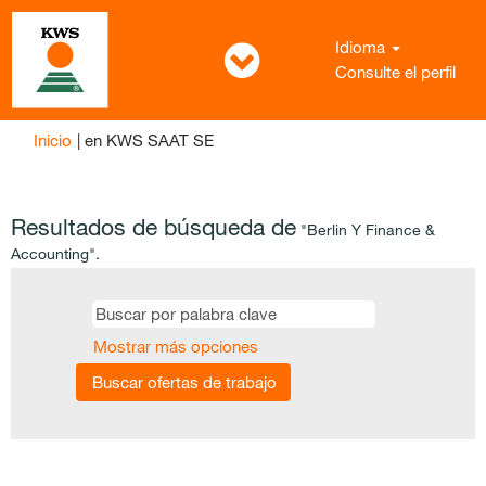
Idioma
Consulte el perfil
(página
Inicio
|
en KWS SAAT SE
actual)
Resultados de búsqueda de
"Berlin Y Finance &
Accounting".
Mostrar más opciones