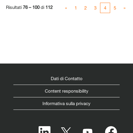
Risultati
76 – 100
di
112
«
1
2
3
4
5
»
Dati di Contatto
Content responsibility
Informativa sulla privacy
S
S
S
S
i
i
i