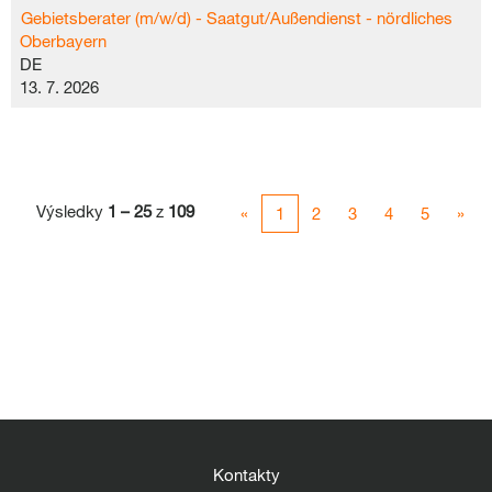
Gebietsberater (m/w/d) - Saatgut/Außendienst - nördliches
Oberbayern
DE
13. 7. 2026
Výsledky
1 – 25
z
109
«
1
2
3
4
5
»
Kontakty