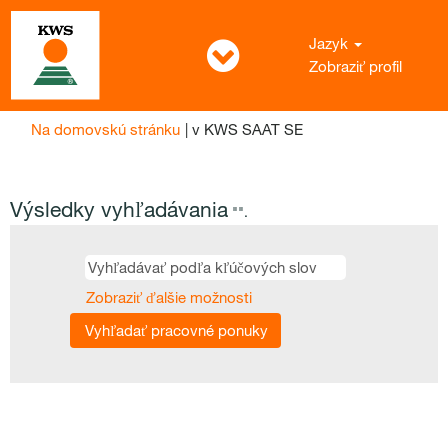
Jazyk
Zobraziť profil
(aktuálna
Na domovskú stránku
|
v KWS SAAT SE
stránka)
Výsledky vyhľadávania
"".
Zobraziť ďalšie možnosti