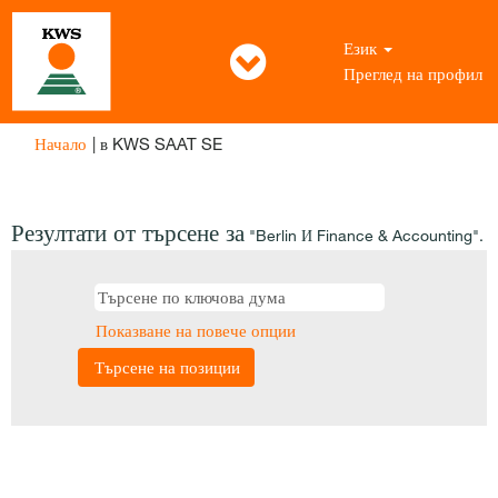
Език
Преглед на профил
(настояща
Начало
|
в KWS SAAT SE
страница)
Резултати от търсене за
"Berlin И Finance & Accounting".
Показване на повече опции