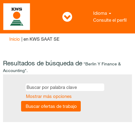
Idioma
Consulte el perfil
(página
Inicio
|
en KWS SAAT SE
actual)
Resultados de búsqueda de
"Berlin Y Finance &
Accounting".
Mostrar más opciones