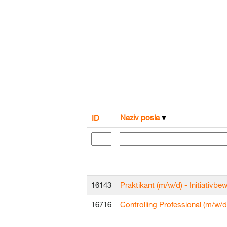
Naziv posla
ID
16143
Praktikant (m/w/d) - Initiativb
16716
Controlling Professional (m/w/d