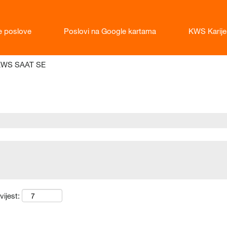
e poslove
Poslovi na Google kartama
KWS Karije
(trenutačna
i KWS SAAT SE
stranica)
vijest: