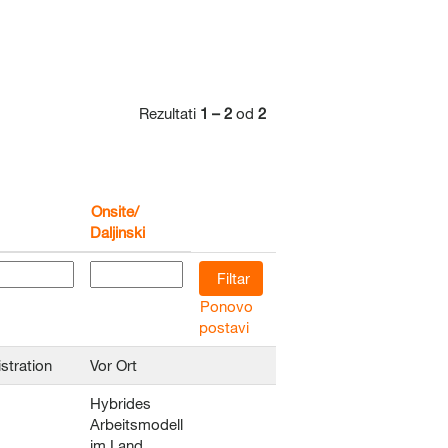
Rezultati
1 – 2
od
2
Onsite/
Daljinski
Ponovo
postavi
stration
Vor Ort
Hybrides
Arbeitsmodell
im Land