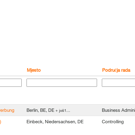
Mjesto
Područja rada
ewerbung
Berlin, BE, DE
Business Admini
+ još1…
)
Einbeck, Niedersachsen, DE
Controlling