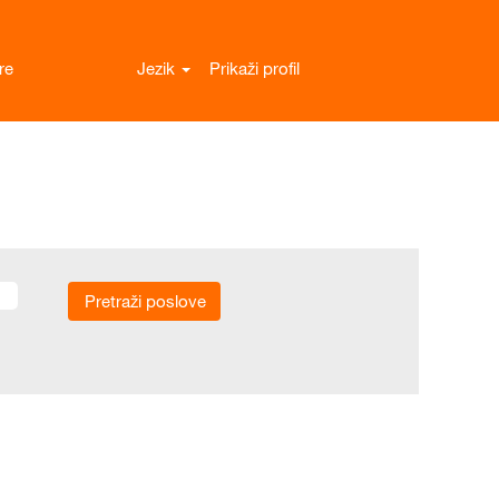
re
Jezik
Prikaži profil