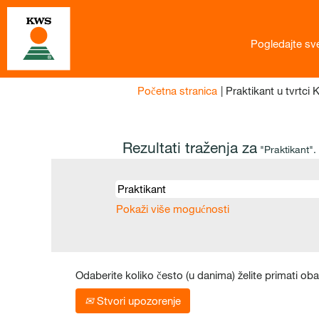
Pogledajte sv
Početna stranica
|
Praktikant u tvrtc
Rezultati traženja za
"Praktikant".
Pokaži više mogućnosti
Odaberite koliko često (u danima) želite primati oba
Stvori upozorenje