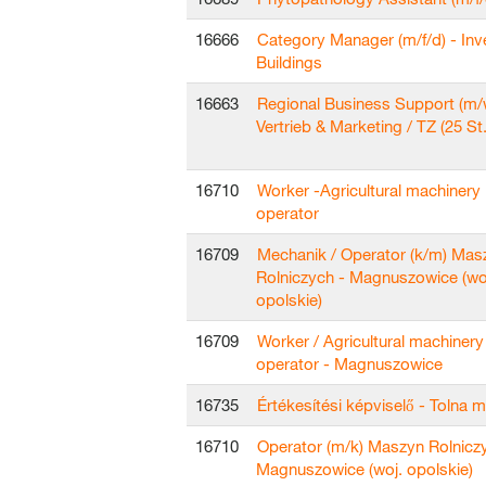
16666
Category Manager (m/f/d) - In
Buildings
16663
Regional Business Support (m/
Vertrieb & Marketing / TZ (25 St.
16710
Worker -Agricultural machinery
operator
16709
Mechanik / Operator (k/m) Mas
Rolniczych - Magnuszowice (wo
opolskie)
16709
Worker / Agricultural machinery
operator - Magnuszowice
16735
Értékesítési képviselő - Tolna 
16710
Operator (m/k) Maszyn Rolnicz
Magnuszowice (woj. opolskie)