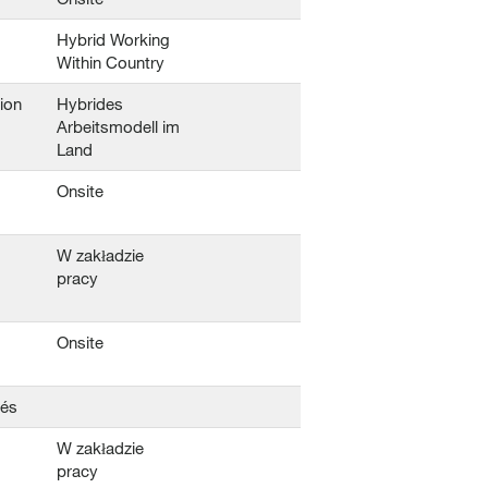
Hybrid Working
Within Country
ion
Hybrides
Arbeitsmodell im
Land
Onsite
W zakładzie
pracy
Onsite
tés
W zakładzie
pracy