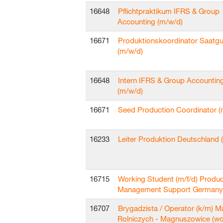
16648
Pflichtpraktikum IFRS & Group
Accounting (m/w/d)
16671
Produktionskoordinator Saatgu
(m/w/d)
16648
Intern IFRS & Group Accountin
(m/w/d)
16671
Seed Production Coordinator (m
16233
Leiter Produktion Deutschland 
16715
Working Student (m/f/d) Produc
Management Support Germany
16707
Brygadzista / Operator (k/m) 
Rolniczych - Magnuszowice (wo