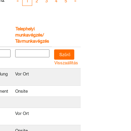
12
«
1
2
3
4
5
»
Telephelyi
munkavégzés/
Távmunkavégzés
Visszaállítás
lung
Vor Ort
ment
Onsite
Vor Ort
Onsite