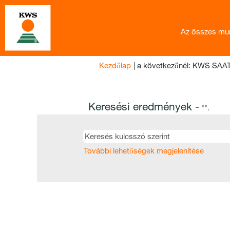
Az összes mu
Kezdőlap
|
a következőnél: KWS SAA
Keresési eredmények -
"".
További lehetőségek megjelenítése