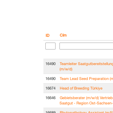
Cím
ID
16490
Teamleiter Saatgutbereitstellun
(m/w/d)
16490
Team Lead Seed Preparation (m
16674
Head of Breeding Türkiye
16646
Gebietsberater (m/w/d) Vertrieb
Saatgut - Region Ost-Sachsen-
16689
Phytopathology Assistant (m/f/