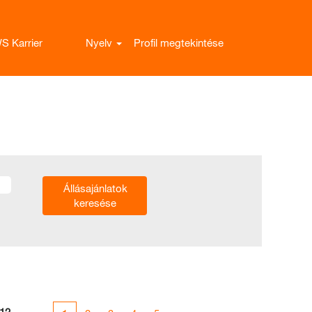
S Karrier
Nyelv
Profil megtekintése