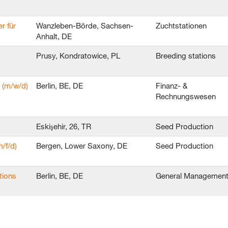
r für
Wanzleben-Börde, Sachsen-
Zuchtstationen
Anhalt, DE
Prusy, Kondratowice, PL
Breeding stations
 (m/w/d)
Berlin, BE, DE
Finanz- &
Rechnungswesen
Eskişehir, 26, TR
Seed Production
/f/d)
Bergen, Lower Saxony, DE
Seed Production
tions
Berlin, BE, DE
General Managemen