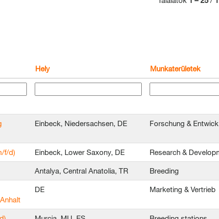
Találatok
1 – 25
/
1
Hely
Munkaterületek
g
Einbeck, Niedersachsen, DE
Forschung & Entwick
/f/d)
Einbeck, Lower Saxony, DE
Research & Develop
Antalya, Central Anatolia, TR
Breeding
DE
Marketing & Vertrieb
Anhalt
d)
Murcia, MU, ES
Breeding stations