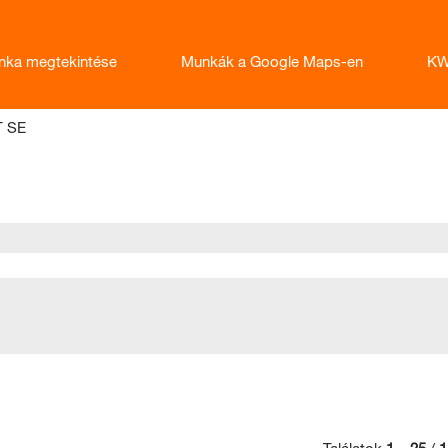
nka megtekintése
Munkák a Google Maps-en
KW
(aktuális
T SE
oldal)