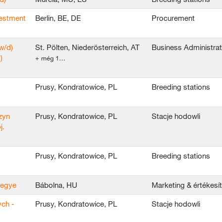
vestment
Berlin, BE, DE
Procurement
w/d)
St. Pölten, Niederösterreich, AT
Business Administrat
)
+ még 1…
Prusy, Kondratowice, PL
Breeding stations
zyn
Prusy, Kondratowice, PL
Stacje hodowli
j.
Prusy, Kondratowice, PL
Breeding stations
megye
Bábolna, HU
Marketing & értékesí
ych -
Prusy, Kondratowice, PL
Stacje hodowli