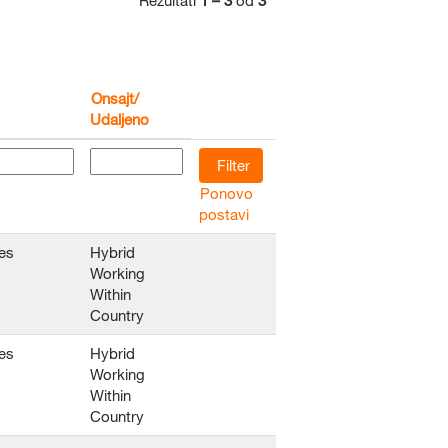
Rezultati
1 – 3
od
3
Onsajt/
Udaljeno
Ponovo
postavi
es
Hybrid
Working
Within
Country
es
Hybrid
Working
Within
Country