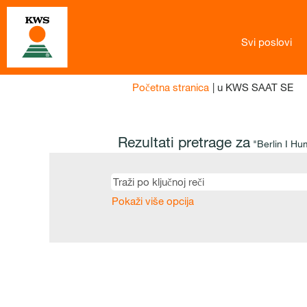
Svi poslovi
(tr
Početna stranica
|
u KWS SAAT SE
str
Rezultati pretrage za
"Berlin I H
Pokaži više opcija