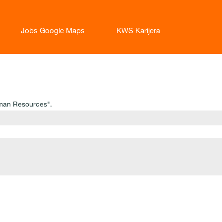
Jobs Google Maps
KWS Karijera
enutna
anica)
uman Resources".