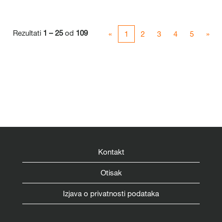
Rezultati
1 – 25
od
109
«
1
2
3
4
5
»
Kontakt
Otisak
Izjava o privatnosti podataka