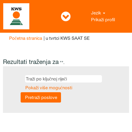
Jezik
Prikaži profil
(trenutačna
Početna stranica
|
u tvrtci KWS SAAT SE
stranica)
Rezultati traženja za
"".
Pokaži više mogućnosti