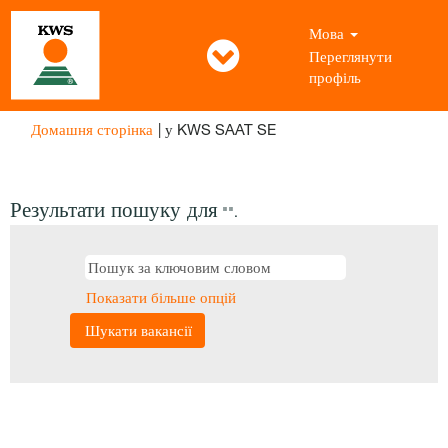
Мова
Переглянути
профіль
(поточна
Домашня сторінка
|
у KWS SAAT SE
сторінка)
Результати пошуку для
"".
Показати більше опцій