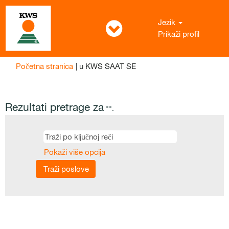
Jezik
Prikaži profil
(trenutna
Početna stranica
|
u KWS SAAT SE
stranica)
Rezultati pretrage za
"".
Pokaži više opcija