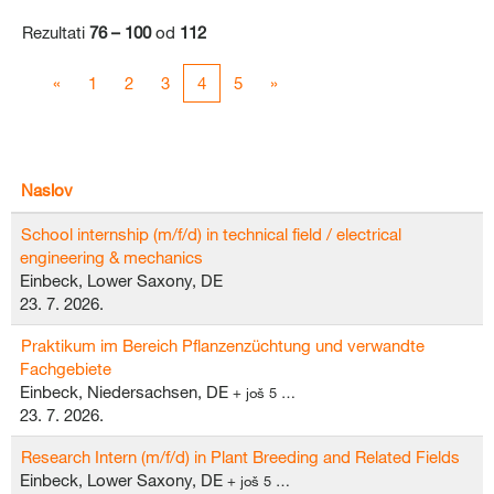
Rezultati
76 – 100
od
112
«
1
2
3
4
5
»
Naslov
School internship (m/f/d) in technical field / electrical
engineering & mechanics
Einbeck, Lower Saxony, DE
23. 7. 2026.
Praktikum im Bereich Pflanzenzüchtung und verwandte
Fachgebiete
Einbeck, Niedersachsen, DE
+ još 5 …
23. 7. 2026.
Research Intern (m/f/d) in Plant Breeding and Related Fields
Einbeck, Lower Saxony, DE
+ još 5 …