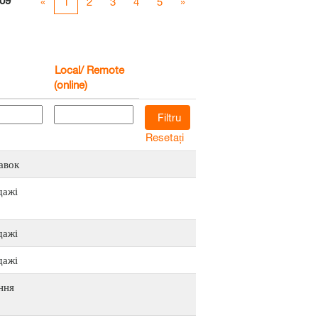
09
«
1
2
3
4
5
»
Local/ Remote
(online)
Resetați
авок
дажі
дажі
дажі
ння