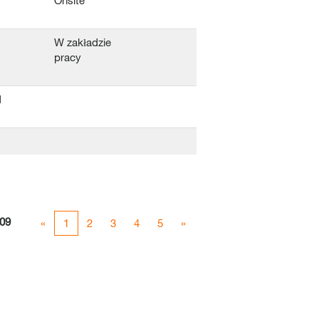
Onsite
W zakładzie
pracy
d
09
«
1
2
3
4
5
»