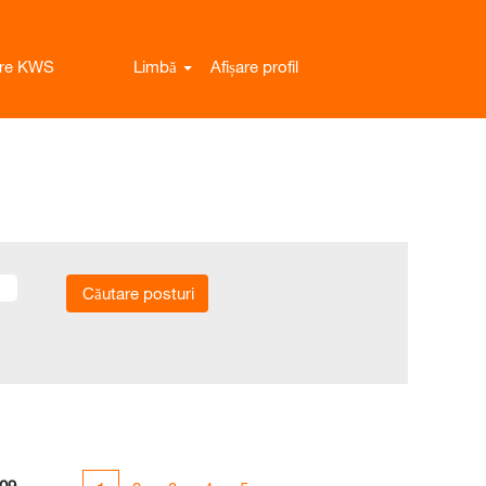
ere KWS
Limbă
Afișare profil