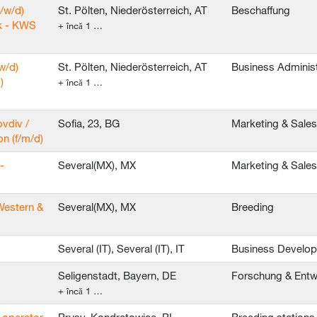
/w/d)
St. Pölten, Niederösterreich, AT
Beschaffung
k - KWS
+ încă 1 …
w/d)
St. Pölten, Niederösterreich, AT
Business Administ
)
+ încă 1 …
ovdiv /
Sofia, 23, BG
Marketing & Sales
n (f/m/d)
-
Several(MX), MX
Marketing & Sales
Western &
Several(MX), MX
Breeding
Several (IT), Several (IT), IT
Business Develo
Seligenstadt, Bayern, DE
Forschung & Entw
+ încă 1 …