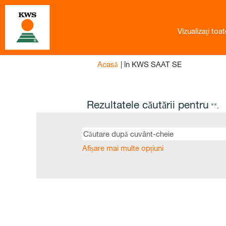
Vizualizați toat
(pagina
Acasă
|
în KWS SAAT SE
curentă)
Rezultatele căutării pentru
"".
Afișare mai multe opțiuni