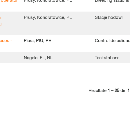
 operator
Prusy, Kondratowice, PL
Breeding stations
n
Prusy, Kondratowice, PL
Stacje hodowli
j.
esos -
Piura, PIU, PE
Control de calida
Nagele, FL, NL
Teeltstations
Rezultate
1 – 25
din
1